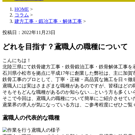
HOME
>
コラム
>
建方工事・鍛冶工事・解体工事
>
投稿日：2022年11月23日
どれを目指す？鳶職人の職種について
こんにちは！
北陸三県にて鉄骨建方工事・鉄骨鍛治工事・鉄骨解体工事を承
石川県小松市を拠点に平成17年に創業した弊社は、主に加賀
鉄骨工事のプロとして、丁寧・正確・高品質な施工を日々徹
鳶職人には実はさまざまな職種があるのですが、皆様はどの
そもそもどんな職種があるのか知らない…という方も多くい
そこで今回は、鳶職人の職種について簡単にご紹介させてい
鳶業界の求人が気になっている方は、ご参考程度にぜひご覧
鳶職人の代表的な職種