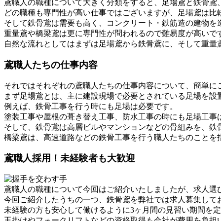
鳶職人の職種について大きく分類をすると、足場鳶と鉄骨鳶
どの職種も専門性が高い仕事ではございますが、足場鳶は比
そして鉄骨鳶は需要も高く、コンクリート・鉄筋造の建物を
重量鳶や橋梁鳶は更に専門性が問われるので難易度が高いで
自然な流れとしてはまずは足場鳶から鉄骨鳶に、そして重量
鳶職人たちの仕事内容
それではそれぞれの鳶職人たちの仕事内容について、簡単に
まず足場鳶とは、主に建設現場で必要とされている足場を設
例えば、鉄骨工事を行う時にも足場は必要です。
塗装工事や屋根の葺き替え工事、防水工事の時にも足場工事
そして、鉄骨鳶は高層ビルやマンションなどの骨組みを、鉄
橋梁鳶は、高速道路などの鉄骨工事を行う職人たちのことを
鳶職人採用！未経験者も大歓迎
鳶職人の職種について今回はご紹介いたしましたが、求人選
今回ご紹介したうちの一つ、鉄骨鳶を弊社では求人募集して
未経験の方も安心して働けるように3ヶ月間の見習い期間を
玉掛けやフォークリフトなどの資格取得も会社が費用を負担